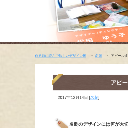
作る前に読んで欲しいデザイン術
>
名刺
>
アピールす
アピー
2017年12月14日
[
名刺
]
名刺のデザインには何が大