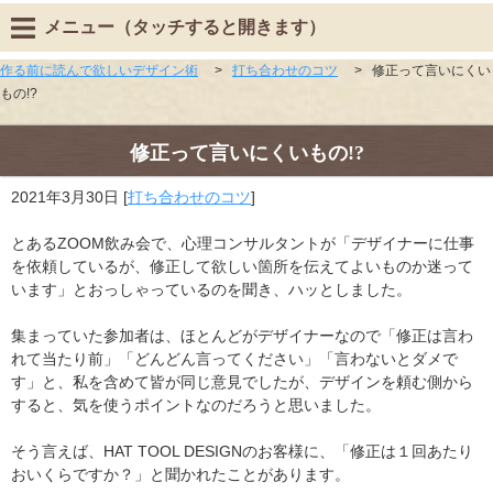
メニュー（タッチすると開きます）
作る前に読んで欲しいデザイン術
>
打ち合わせのコツ
>
修正って言いにくい
もの!?
修正って言いにくいもの!?
2021年3月30日
[
打ち合わせのコツ
]
とある
ZOOM
飲み会で、心理コンサルタントが「デザイナーに仕事
を依頼しているが、修正して欲しい箇所を伝えてよいものか迷って
います」とおっしゃっているのを聞き、ハッとしました。
集まっていた参加者は、ほとんどがデザイナーなので「修正は言わ
れて当たり前」「どんどん言ってください」「言わないとダメで
す」と、私を含めて皆が同じ意見でしたが、デザインを頼む側から
すると、気を使うポイントなのだろうと思いました。
そう言えば、
HAT TOOL DESIGN
のお客様に、「修正は１
回あたり
おいくらですか？」と聞かれたことがあります。