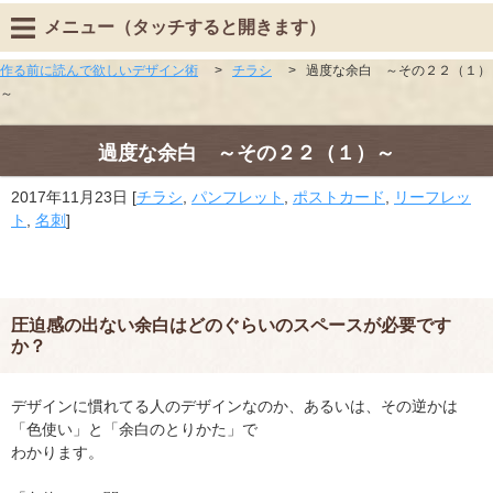
メニュー（タッチすると開きます）
作る前に読んで欲しいデザイン術
>
チラシ
>
過度な余白 ～その２２（１）
～
過度な余白 ～その２２（１）～
2017年11月23日
[
チラシ
,
パンフレット
,
ポストカード
,
リーフレッ
ト
,
名刺
]
圧迫感の出ない余白はどのぐらいのスペースが必要です
か？
デザインに慣れてる人のデザインなのか、あるいは、その逆かは
「色使い」と「余白のとりかた」で
わかります。